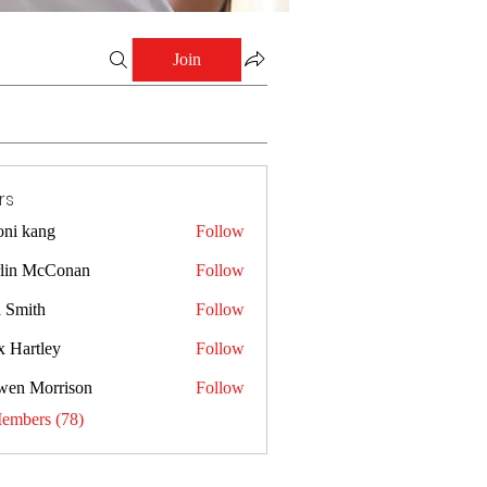
Join
rs
oni kang
Follow
lin McConan
Follow
a Smith
Follow
x Hartley
Follow
wen Morrison
Follow
Members (78)