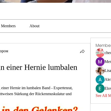
Members
About
Membe
тором
che
Mer
n einer Hernie lumbalen 
Lis
Ale
 einer Hernie im lumbalen Band - Expertenrat, 
Elo
ttweisen Stärkung der Rückenmuskulatur und 
See All 