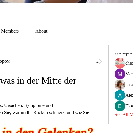
Members
About
Membe
тором
che
Mer
as in der Mitte der 
Lis
Ale
ns: Ursachen, Symptome und 
Elo
n Sie, warum Ihr Rücken schmerzt und wie Sie 
See All 