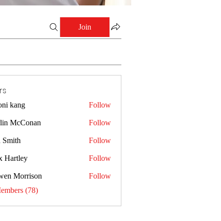
Join
rs
oni kang
Follow
lin McConan
Follow
a Smith
Follow
x Hartley
Follow
wen Morrison
Follow
Members (78)