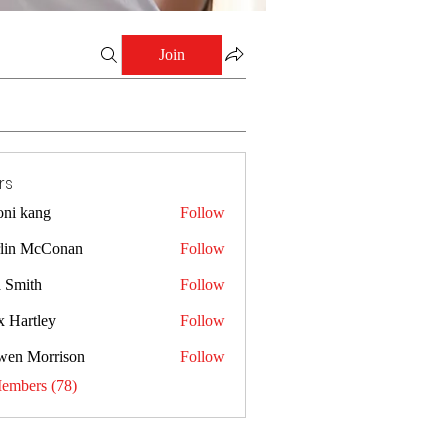
Join
rs
oni kang
Follow
lin McConan
Follow
a Smith
Follow
x Hartley
Follow
wen Morrison
Follow
Members (78)