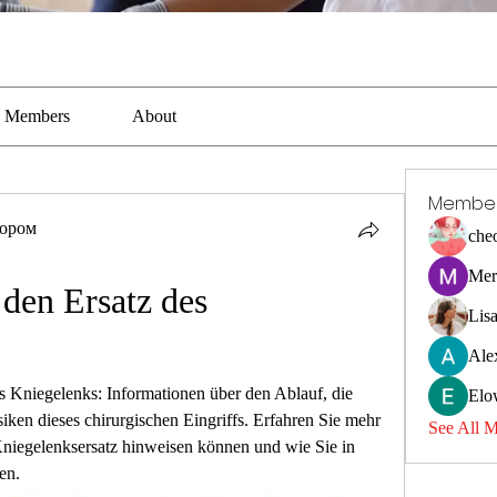
Members
About
Membe
тором
che
Mer
den Ersatz des 
Lis
Ale
 Kniegelenks: Informationen über den Ablauf, die 
Elo
ken dieses chirurgischen Eingriffs. Erfahren Sie mehr 
See All 
niegelenksersatz hinweisen können und wie Sie in 
ten.