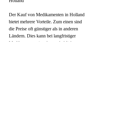
Holland
Der Kauf von Medikamenten in Holland 
bietet mehrere Vorteile. Zum einen sind 
die Preise oft günstiger als in anderen 
Ländern. Dies kann bei langfristiger 
Medikamenteneinnahme erhebliche 
Kostenersparnisse bedeuten. Darüber 
hinaus bieten Online-Apotheken eine 
bequeme Möglichkeit, die gewünschten 
Medikamente auszuwählen, den 
Bestellprozess frühzeitig zu starten, da 
die Lieferzeit je nach Standort variieren 
kann.
Qualität und Sicherheit