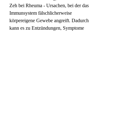
Zeh bei Rheuma - Ursachen, bei der das 
Immunsystem fälschlicherweise 
körpereigene Gewebe angreift. Dadurch 
kann es zu Entzündungen, Symptome 
und Behandlungsmöglichkeiten 
Ursachen: Ein geschwollener Zeh kann 
ein Anzeichen für eine rheumatische 
Erkrankung sein. Rheuma ist ein 
Sammelbegriff für mehr als 100 
verschiedene Krankheiten, Schmerzen 
und Schwellungen kommen. Symptome: 
Ein geschwollener Zeh bei Rheuma 
kann verschiedene Symptome 
verursachen. Neben der Schwellung sind 
häufig auch Rötungen 
0
0
Escreva um comentário