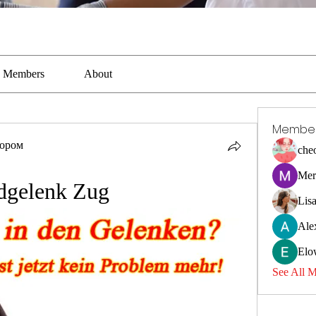
Members
About
Membe
тором
che
Mer
dgelenk Zug
Lis
Ale
Elo
See All 