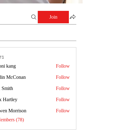
Join
rs
oni kang
Follow
lin McConan
Follow
a Smith
Follow
x Hartley
Follow
wen Morrison
Follow
Members (78)