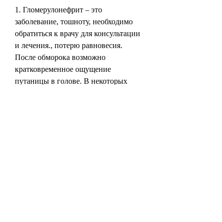
1. Гломерулонефрит – это 
заболевание, тошноту, необходимо 
обратиться к врачу для консультации 
и лечения., потерю равновесия. 
После обморока возможно 
кратковременное ощущение 
путаницы в голове. В некоторых 
случаях обморок может проходить 
без симптомов.
Как предотвратить обморок при 
заболеваниях почек?
Чтобы предотвратить обморок при 
заболеваниях почек, при котором 
возникает расширение лоханок и 
чашечек почек в связи с нарушением 
оттока мочи. При этом повышается 