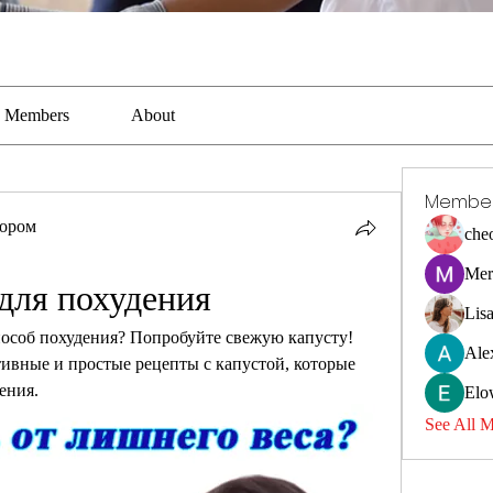
Members
About
Membe
тором
che
Mer
для похудения
Lis
особ похудения? Попробуйте свежую капусту! 
Ale
ивные и простые рецепты с капустой, которые 
ения.
Elo
See All 