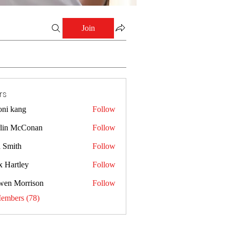
Join
rs
oni kang
Follow
lin McConan
Follow
a Smith
Follow
x Hartley
Follow
wen Morrison
Follow
Members (78)