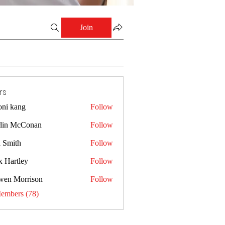
Join
rs
oni kang
Follow
lin McConan
Follow
a Smith
Follow
x Hartley
Follow
wen Morrison
Follow
Members (78)