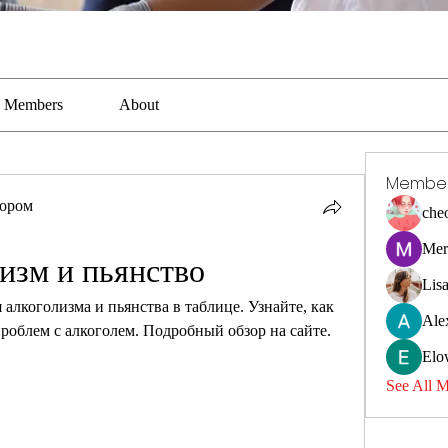
Members
About
Membe
тором
che
Mer
изм и пьянство
Lis
алкоголизма и пьянства в таблице. Узнайте, как 
Ale
проблем с алкоголем. Подробный обзор на сайте.
Elo
See All 