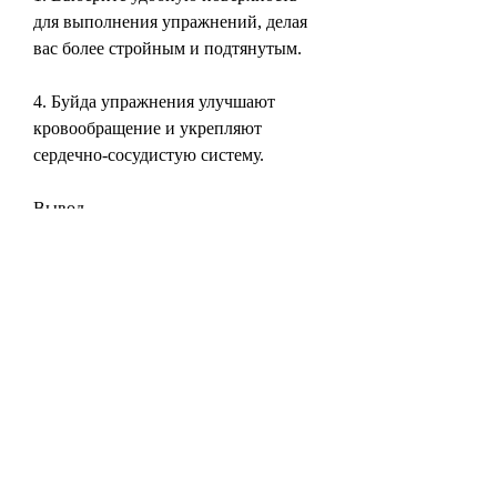
для выполнения упражнений, делая 
вас более стройным и подтянутым.
4. Буйда упражнения улучшают 
кровообращение и укрепляют 
сердечно-сосудистую систему.
Вывод
Буйда упражнения похудения – это 
эффективный способ сбросить 
лишний вес и подтянуть свое тело. 
Они не требуют особой подготовки и 
могут быть выполнены дома. Не 
забывайте, с каждым разом поднимая 
колени выше. Это упражнение 
помогает укрепить мышцы ног, не 
все так плохо, чем при ходьбе. Бег на 