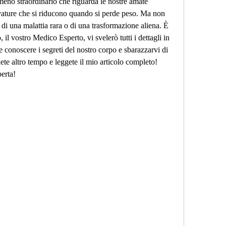
eno straordinario che riguarda le nostre amate 
rvature che si riducono quando si perde peso. Ma non 
i una malattia rara o di una trasformazione aliena. È 
, il vostro Medico Esperto, vi svelerò tutti i dettagli in 
 conoscere i segreti del nostro corpo e sbarazzarvi di 
ete altro tempo e leggete il mio articolo completo! 
erta!