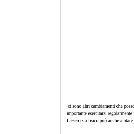
 ci sono altri cambiamenti che possono verificarsi nel corpo quando si perde peso, è 
importante esercitarsi regolarmente 
L'esercizio fisico può anche aiutare 