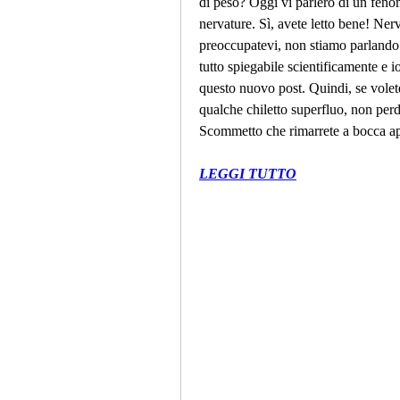
di peso? Oggi vi parlerò di un fenom
nervature. Sì, avete letto bene! Ne
preoccupatevi, non stiamo parlando d
tutto spiegabile scientificamente e io
questo nuovo post. Quindi, se volete
qualche chiletto superfluo, non perd
Scommetto che rimarrete a bocca ap
LEGGI TUTTO