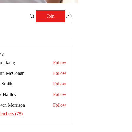
Join
rs
oni kang
Follow
lin McConan
Follow
a Smith
Follow
x Hartley
Follow
wen Morrison
Follow
Members (78)