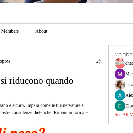
Members
About
Membe
тором
che
Mer
si riducono quando 
Lis
Ale
no e sicuro. Impara come le tue nervature si 
Elo
ostre consulenze dietetiche. Rimani in forma e 
See All 