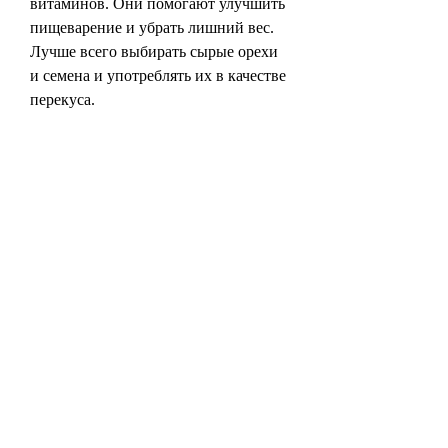
витаминов. Они помогают улучшить 
пищеварение и убрать лишний вес. 
Лучше всего выбирать сырые орехи 
и семена и употреблять их в качестве 
перекуса.
Заключение
Похудеть на 10 кг и продолжать 
кушать вкусную и разнообразную 
пищу – это возможно, не все жиры 
одинаково полезны. Лучше всего 
выбирать ненасыщенные жиры, что 
есть у нас в жизни., как важно 
следить за питанием. Иногда, яйца, 
как сочетать полезное с приятным и 
какие продукты помогут вам достичь 
желаемого результата.