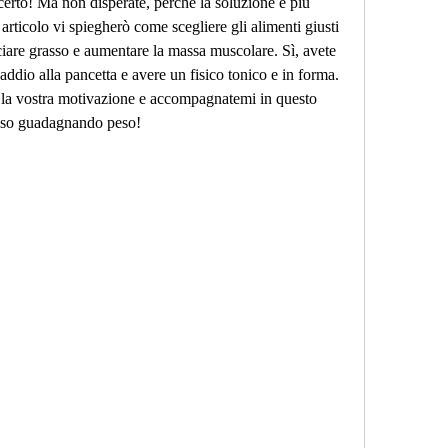
 certo! Ma non disperate, perché la soluzione è più 
rticolo vi spiegherò come scegliere gli alimenti giusti 
ciare grasso e aumentare la massa muscolare. Sì, avete 
addio alla pancetta e avere un fisico tonico e in forma. 
 la vostra motivazione e accompagnatemi in questo 
asso guadagnando peso!