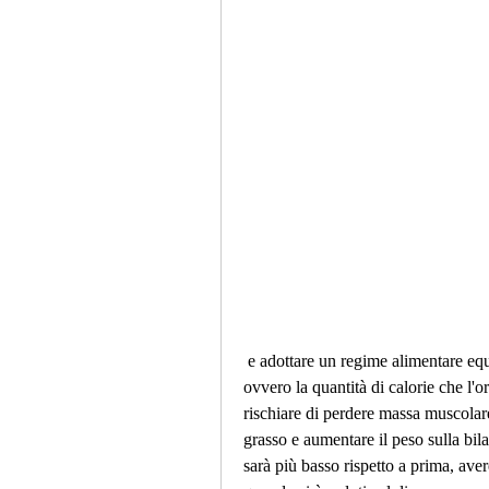
 e adottare un regime alimentare equilibrato e un'attività fisica adeguata. In questo modo, 
ovvero la quantità di calorie che l'o
rischiare di perdere massa muscolare 
grasso e aumentare il peso sulla bila
sarà più basso rispetto a prima, ave