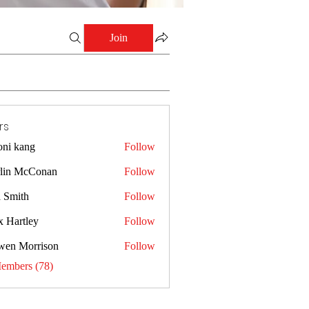
Join
rs
oni kang
Follow
lin McConan
Follow
a Smith
Follow
x Hartley
Follow
wen Morrison
Follow
Members (78)