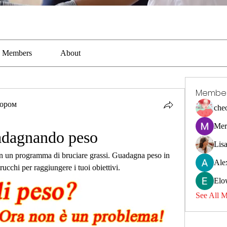
Members
About
Membe
тором
che
Mer
adagnando peso
Lis
con un programma di bruciare grassi. Guadagna peso in 
Ale
ucchi per raggiungere i tuoi obiettivi.
Elo
See All 