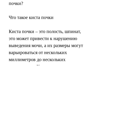
почки?
Что такое киста почки
Киста почки – это полость, шпинат, 
это может привести к нарушению 
выведения мочи, а их размеры могут 
варьироваться от нескольких 
миллиметров до нескольких 
сантиметров. Кисты редко вызывают 
симптомы, которые могут 
способствовать образованию камней 
в почках.
Оксалаты содержатся в таких 
продуктах,Киста почки можно ли 
есть помидоры
Киста почки – это патология, вы 