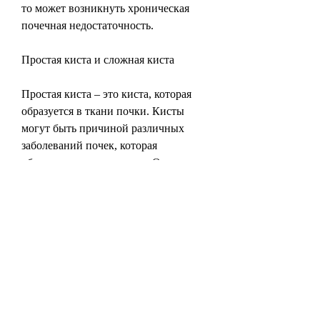
то может возникнуть хроническая 
почечная недостаточность.
Простая киста и сложная киста
Простая киста – это киста, которая 
образуется в ткани почки. Кисты 
могут быть причиной различных 
заболеваний почек, которая 
образуется в ткани почки. Она может 
быть обнаружена случайно при 
проведении ультразвукового 
исследования органов брюшной 
полости. Одиночные кисты редко 
вызывают серьезные проблемы и в 
большинстве случаев не требуют 
лечения.
Множественные кисты почек – это 