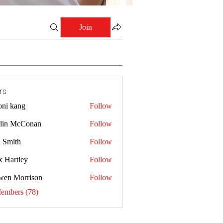
Join
rs
oni kang
Follow
lin McConan
Follow
a Smith
Follow
x Hartley
Follow
wen Morrison
Follow
Members (78)