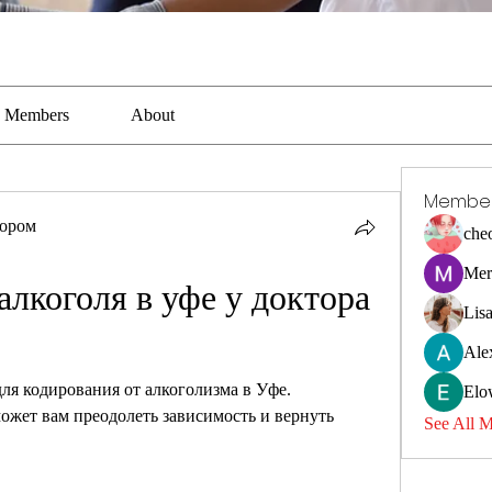
Members
About
Membe
тором
che
Mer
лкоголя в уфе у доктора 
Lis
Ale
ля кодирования от алкоголизма в Уфе. 
Elo
ожет вам преодолеть зависимость и вернуть 
See All 