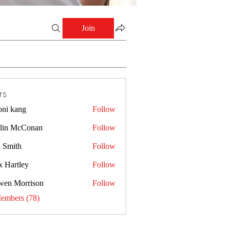
Join
rs
oni kang
Follow
lin McConan
Follow
a Smith
Follow
x Hartley
Follow
wen Morrison
Follow
Members (78)