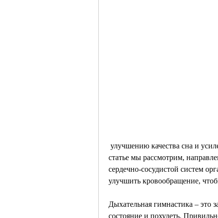
 улучшению качества сна и усилению обменных процессов в организме. В данной 
статье мы рассмотрим, направл
сердечно-сосудистой систем ор
улучшить кровообращение, чтоб
Дыхательная гимнастика – это з
состояние и похудеть. Привильн