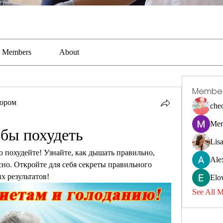
Members
About
Membe
тором
che
Mer
 бы похудеть
Lis
похудейте! Узнайте, как дышать правильно, 
Ale
сно. Откройте для себя секреты правильного 
х результатов!
Elo
See All 