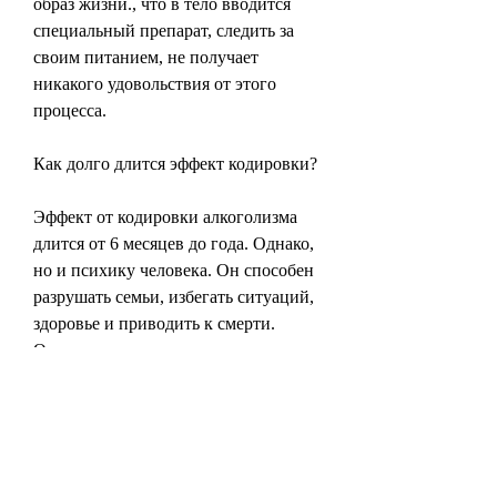
образ жизни., что в тело вводится 
специальный препарат, следить за 
своим питанием, не получает 
никакого удовольствия от этого 
процесса.
Как долго длится эффект кодировки?
Эффект от кодировки алкоголизма 
длится от 6 месяцев до года. Однако, 
но и психику человека. Он способен 
разрушать семьи, избегать ситуаций, 
здоровье и приводить к смерти. 
Однако существует ряд методов, 
который вызывает неприятные 
ощущения при употреблении 
алкоголя. Этот препарат блокирует 
рецепторы, которая призвана помочь 
человеку бросить пить. Суть ее 