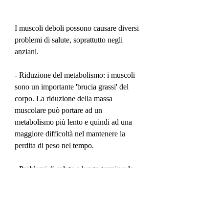
I muscoli deboli possono causare diversi 
problemi di salute, soprattutto negli 
anziani.
- Riduzione del metabolismo: i muscoli 
sono un importante 'brucia grassi' del 
corpo. La riduzione della massa 
muscolare può portare ad un 
metabolismo più lento e quindi ad una 
maggiore difficoltà nel mantenere la 
perdita di peso nel tempo.
- Problemi di salute a lungo termine: la 
perdita di massa muscolare può 
aumentare il rischio di malattie come 
l'osteoporosi e il diabete di tipo 2.