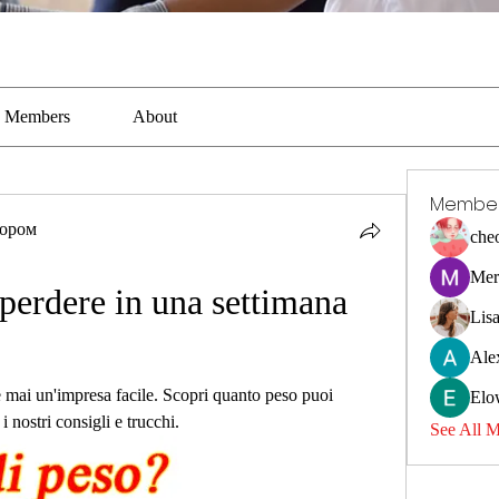
Members
About
Membe
тором
che
Mer
erdere in una settimana 
Lis
Ale
 mai un'impresa facile. Scopri quanto peso puoi 
Elo
 nostri consigli e trucchi.
See All 