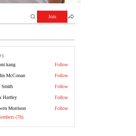
Join
rs
oni kang
Follow
lin McConan
Follow
a Smith
Follow
x Hartley
Follow
wen Morrison
Follow
Members (78)