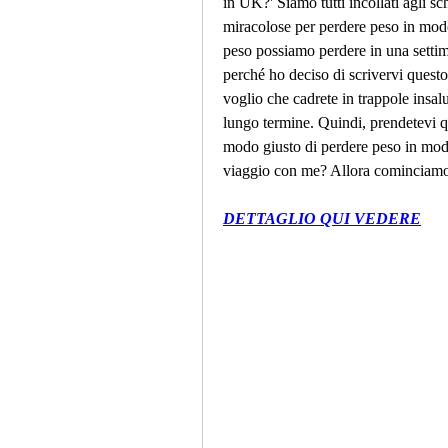
in UK?' Siamo tutti incollati agli sch
miracolose per perdere peso in mod
peso possiamo perdere in una settim
perché ho deciso di scrivervi questo
voglio che cadrete in trappole insalu
lungo termine. Quindi, prendetevi qu
modo giusto di perdere peso in modo 
viaggio con me? Allora cominciam
DETTAGLIO QUI VEDERE