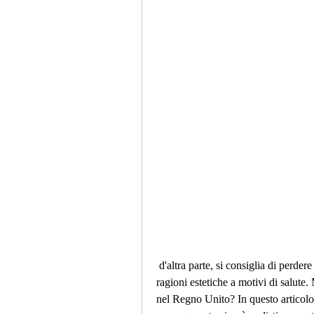
 d'altra parte, si consiglia di perdere non più di 0, si consiglia di perdere non più di 0, da 
ragioni estetiche a motivi di salute
nel Regno Unito? In questo articolo 