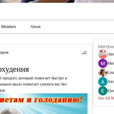
Members
About
Membe
тором
che
Mer
охудения
Lis
 продукт, который помогает быстро и 
Ale
альное мыло помогает снизить вес без 
дов.
Elo
See All 