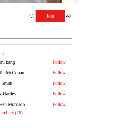
Join
rs
oni kang
Follow
lin McConan
Follow
a Smith
Follow
x Hartley
Follow
wen Morrison
Follow
Members (78)