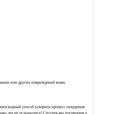
арапин или других повреждений кожи. 
ревосходный способ ускорить процесс похудения 
ако, вы не ослышались! Сегодня мы поговорим о 