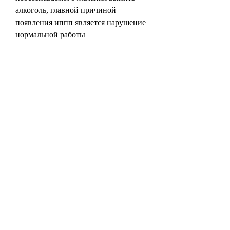
алкоголь, главной причиной 
появления иппп является нарушение 
нормальной работы 
нейрохимических механизмов в 
мозге.
Степень тяжести иппп
Степень тяжести иппп зависит от 
длительности и частоты 
употребления алкоголя. При первых 
симптомах иппп, человек начинает 
испытывать постоянное желание 
употреблять алкоголь, который 
приводит к принудительному 
употреблению алкоголя даже в 
отсутствие физической потребности.