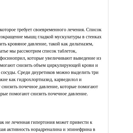
 которое требует своевременного лечения. Список 
сокращение мышц гладкой мускулатуры в стенках 
ть кровяное давление, такой как дильтиазем, 
татье мы рассмотрим список таблеток, 
осиноприл, которые увеличивают выведение из 
омогают снизить объем циркулирующей крови и 
 сосуды. Среди диуретиков можно выделить три 
кие как гидрохлортиазид, карведилол и 
снизить почечное давление, которые помогают 
орые помогают снизить почечное давление.
как не леченная гипертония может привести к 
ая активность норадреналина и эпинефрина в 