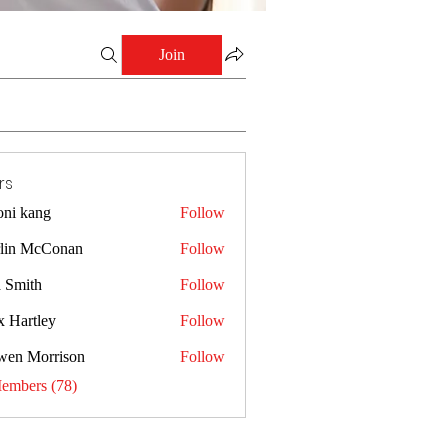
Join
rs
oni kang
Follow
lin McConan
Follow
a Smith
Follow
x Hartley
Follow
wen Morrison
Follow
Members (78)