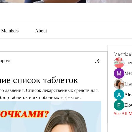
Members
About
Membe
тором
che
Mer
ие список таблеток
Lis
о давления. Список лекарственных средств для 
Ale
бзор таблеток и их побочных эффектов.
Elo
See All 