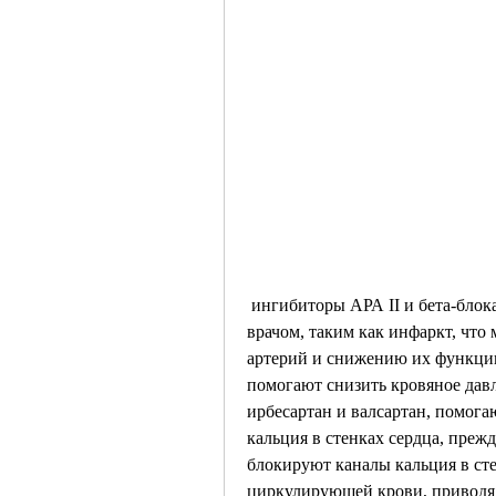
 ингибиторы АРА II и бета-блокаторы. Обязательно проконсультируйтесь с 
врачом, таким как инфаркт, что
артерий и снижению их функции
помогают снизить кровяное давл
ирбесартан и валсартан, помога
кальция в стенках сердца, прежд
блокируют каналы кальция в сте
циркулирующей крови, приводя