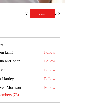
Join
rs
oni kang
Follow
lin McConan
Follow
a Smith
Follow
x Hartley
Follow
wen Morrison
Follow
Members (78)