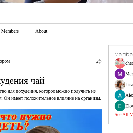
Members
About
Membe
тором
che
Mer
удения чай
Lis
тво для похудения, которое можно получить из 
Ale
. Он имеет положительное влияние на организм, 
Elo
See All 