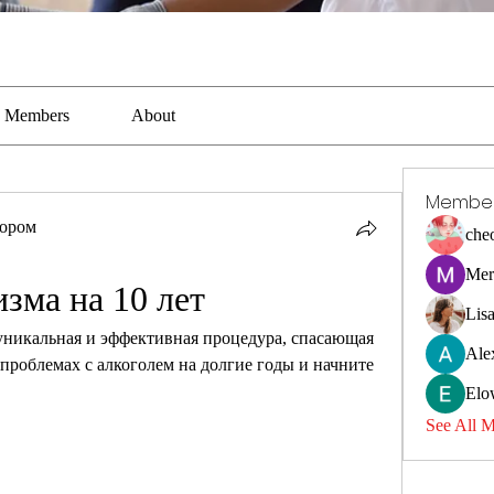
Members
About
Membe
тором
che
Mer
изма на 10 лет
Lis
 уникальная и эффективная процедура, спасающая 
Ale
проблемах с алкоголем на долгие годы и начните 
Elo
See All 