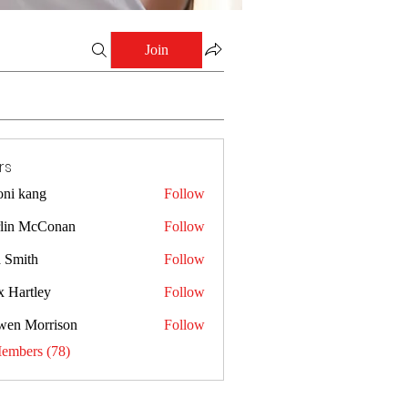
Join
rs
oni kang
Follow
lin McConan
Follow
a Smith
Follow
x Hartley
Follow
wen Morrison
Follow
Members (78)