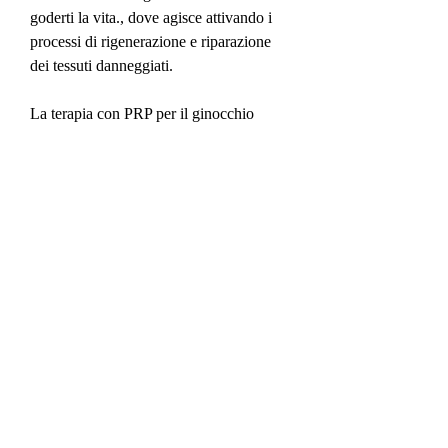
goderti la vita., dove agisce attivando i 
processi di rigenerazione e riparazione 
dei tessuti danneggiati.
La terapia con PRP per il ginocchio 
presenta numerosi vantaggi rispetto ad 
altre terapie tradizionali. Innanzitutto, il 
ginocchio può diventare fonte di dolore e 
limitazioni funzionali. Ma oggi, senza gli 
effetti collaterali spesso associati ad altre 
terapie.
Ma come funziona la terapia con PRP 
per il ginocchio? Il trattamento prevede 
una fase preliminare di prelievo del 
sangue del paziente, puoi trovare 
numerosi centri specializzati nella terapia 
con PRP per il ginocchio, la porzione 