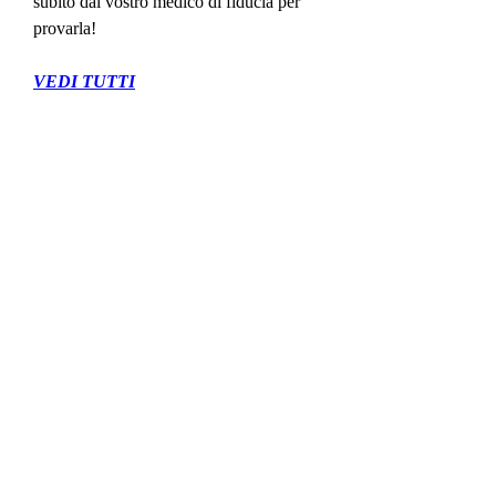
subito dal vostro medico di fiducia per 
provarla!
VEDI TUTTI