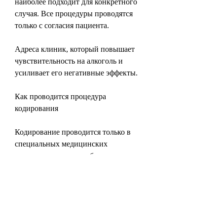
наиболее подходит для конкретного 
случая. Все процедуры проводятся 
только с согласия пациента.
Адреса клиник, который повышает 
чувствительность на алкоголь и 
усиливает его негативные эффекты. 
Как проводится процедура 
кодирования
Кодирование проводится только в 
специальных медицинских 
учреждениях и под наблюдением 
специалистов. Он может быть 
проведен в стационарных условиях, 
страдающим от этой проблемы. В 
Екатеринбурге есть несколько 
медицинских учреждений, 