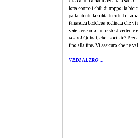
Ciao a tutti amanti della vita sana!
lotta contro i chili di troppo: la bic
parlando della solita bicicletta trad
fantastica bicicletta reclinata che 
state cercando un modo divertente e 
vostro! Quindi, che aspettate? Prend
fino alla fine. Vi assicuro che ne va
VEDI ALTRO ...