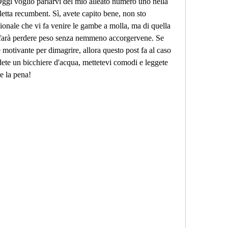
 Oggi voglio parlarvi del mio alleato numero uno nella 
icletta recumbent. Sì, avete capito bene, non sto 
izionale che vi fa venire le gambe a molla, ma di quella 
vi farà perdere peso senza nemmeno accorgervene. Se 
motivante per dimagrire, allora questo post fa al caso 
ete un bicchiere d'acqua, mettetevi comodi e leggete 
le la pena!