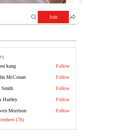
Join
rs
oni kang
Follow
lin McConan
Follow
a Smith
Follow
x Hartley
Follow
wen Morrison
Follow
Members (78)