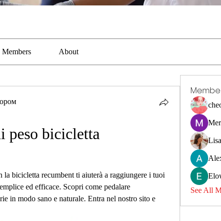
Members
About
Membe
тором
che
Mer
i peso bicicletta 
Lis
Ale
 la bicicletta recumbent ti aiuterà a raggiungere i tuoi 
Elo
emplice ed efficace. Scopri come pedalare 
See All 
e in modo sano e naturale. Entra nel nostro sito e 