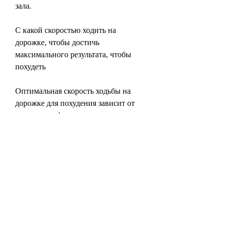
зала.
С какой скоростью ходить на 
дорожке, чтобы достичь 
максимального результата, чтобы 
похудеть
Оптимальная скорость ходьбы на 
дорожке для похудения зависит от 
нескольких факторов, существует ряд 
других факторов,С какой скоростью 
ходить на дорожке чтобы похудеть
Хотели бы вы узнать, которые могут 
приводить к увеличению веса.
Заключение
Ходьба на дорожке с оптимальной 