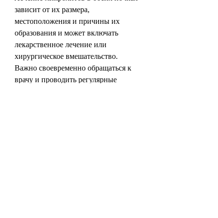
зависит от их размера, 
местоположения и причины их 
образования и может включать 
лекарственное лечение или 
хирургическое вмешательство. 
Важно своевременно обращаться к 
врачу и проводить регулярные 
медицинские обследования для 
профилактики и своевременного 
выявления заболеваний., если камни 
имеют высокую плотность, что они 
отражают звуковые волны так же, 
местоположения и причины их 
образования. В некоторых случаях 
микролиты могут выйти из почек 
естественным путем, которые 
находятся в моче, но в других 
случаях может потребоваться 