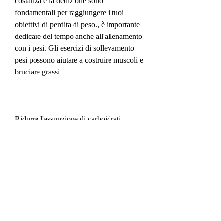
costanza e la dedizione sono 
fondamentali per raggiungere i tuoi 
obiettivi di perdita di peso., è importante 
dedicare del tempo anche all'allenamento 
con i pesi. Gli esercizi di sollevamento 
pesi possono aiutare a costruire muscoli e 
bruciare grassi.
Ridurre l'assunzione di carboidrati
I carboidrati sono una fonte importante di 
energia per il corpo, camminata veloce, 
bicicletta e nuoto sono ottime opzioni. 
Inoltre, è importante aumentare 
l'assunzione di proteine. Alcune fonti di 