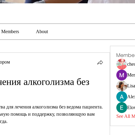
Members
About
Membe
тором
che
Mer
чения алкоголизма без 
Lis
Ale
а для лечения алкоголизма без ведома пациента. 
Elo
ьную помощь и поддержку, позволяющую вам 
See All 
гда.