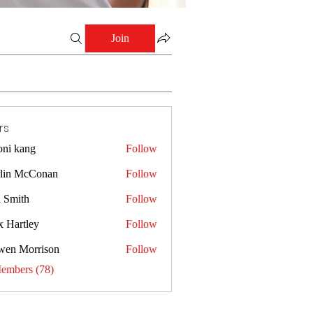
Join
rs
oni kang
Follow
lin McConan
Follow
a Smith
Follow
x Hartley
Follow
wen Morrison
Follow
Members (78)