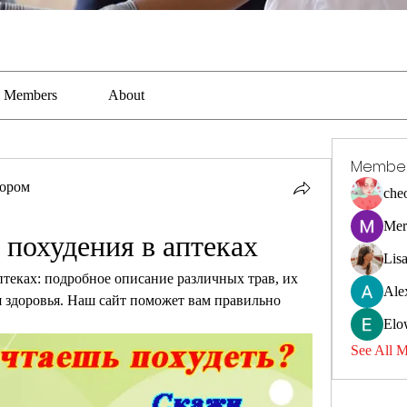
Members
About
Membe
тором
che
Mer
 похудения в аптеках
Lis
птеках: подробное описание различных трав, их 
Ale
 здоровья. Наш сайт поможет вам правильно 
Elo
See All 