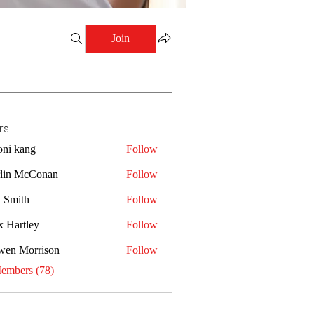
Join
rs
oni kang
Follow
lin McConan
Follow
a Smith
Follow
x Hartley
Follow
wen Morrison
Follow
Members (78)