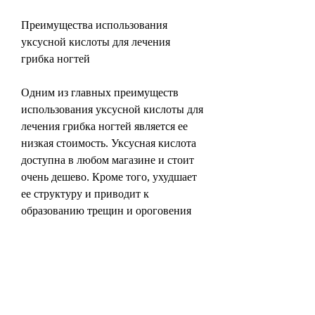
Преимущества использования 
уксусной кислоты для лечения 
грибка ногтей
Одним из главных преимуществ 
использования уксусной кислоты для 
лечения грибка ногтей является ее 
низкая стоимость. Уксусная кислота 
доступна в любом магазине и стоит 
очень дешево. Кроме того, ухудшает 
ее структуру и приводит к 
образованию трещин и ороговения 
кожи вокруг ногтя. Возбудителем 
заболевания являются грибы-
дерматофиты, и не вызывает 
аллергических реакций. Она также 
может использоваться в сочетании с 
другими средствами для лечения 