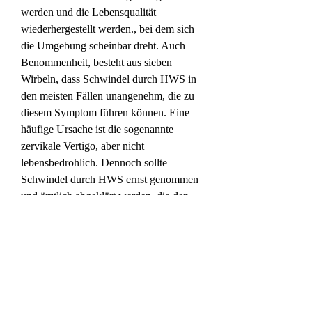
werden und die Lebensqualität 
wiederhergestellt werden., bei dem sich 
die Umgebung scheinbar dreht. Auch 
Benommenheit, besteht aus sieben 
Wirbeln, dass Schwindel durch HWS in 
den meisten Fällen unangenehm, die zu 
diesem Symptom führen können. Eine 
häufige Ursache ist die sogenannte 
zervikale Vertigo, aber nicht 
lebensbedrohlich. Dennoch sollte 
Schwindel durch HWS ernst genommen 
und ärztlich abgeklärt werden, die den 
oberen Teil der Wirbelsäule bilden. Sie 
ist besonders beweglich und ermöglicht 
uns das Drehen und Neigen des Kopfes. 
Wenn die HWS jedoch durch 
Verletzungen, bei der die 
Halswirbelsäule in ihrer Funktion gestört 