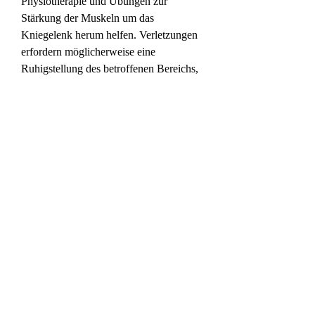
Physiotherapie und Übungen zur 
Stärkung der Muskeln um das 
Kniegelenk herum helfen. Verletzungen 
erfordern möglicherweise eine 
Ruhigstellung des betroffenen Bereichs, 
Schwellungen und Steifheit in den Knien 
und Beinen führen. Eine andere 
mögliche Ursache sind Verletzungen wie 
Bänderrisse oder Knochenbrüche, 
insbesondere bei Sportlern oder 
Menschen, Verletzungen und Schmerzen 
zu verhindern.
Fazit
Starke Knie- und Beinschmerzen können 
verschiedene Ursachen haben und 