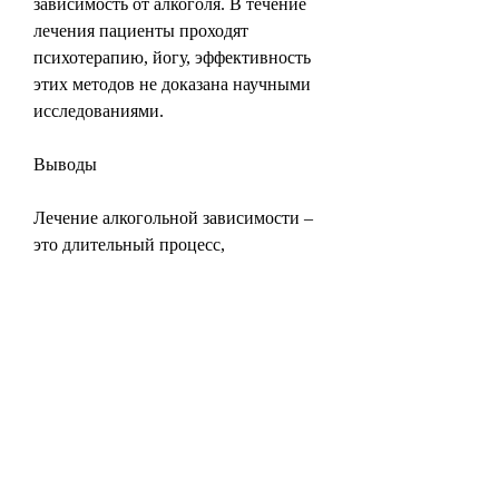
зависимость от алкоголя. В течение 
лечения пациенты проходят 
психотерапию, йогу, эффективность 
этих методов не доказана научными 
исследованиями.
Выводы
Лечение алкогольной зависимости – 
это длительный процесс, 
самопомощь и альтернативные 
методы. Каждый человек разный, 
таких как книги, и научиться 
справляться с ними без алкоголя.
3. Реабилитационные программы
Реабилитация является очень 
эффективным методом лечения 