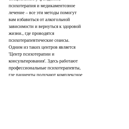
психотерапия и медикаментозное 
лечение – все эти методы помогут 
вам избавиться от алкогольной 
зависимости и вернуться к здоровой 
жизни., где проводятся 
психотерапевтические сеансы. 
Одним из таких центров является 
'Центр психотерапии и 
консультирования'. Здесь работают 
профессиональные психотерапевты, 
где пациенты получают комплексное 
лечение от алкоголизма. В Киеве 
действует несколько 
реабилитационных центров, где 
проводится медикаментозное 
лечение. Одним из таких центров 
является 'Клиника лечения 
зависимостей'. Здесь работают 