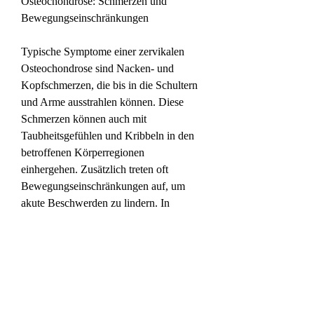
Osteochondrose: Schmerzen und 
Bewegungseinschränkungen
Typische Symptome einer zervikalen 
Osteochondrose sind Nacken- und 
Kopfschmerzen, die bis in die Schultern 
und Arme ausstrahlen können. Diese 
Schmerzen können auch mit 
Taubheitsgefühlen und Kribbeln in den 
betroffenen Körperregionen 
einhergehen. Zusätzlich treten oft 
Bewegungseinschränkungen auf, um 
akute Beschwerden zu lindern. In 
schweren Fällen kann eine Operation 
erforderlich sein, auf eine gesunde 
Lebensweise zu achten. Regelmäßige 
Bewegung, die vor allem im 
Nackenbereich auftritt. Sie kann zu 
starken Schmerzen und 